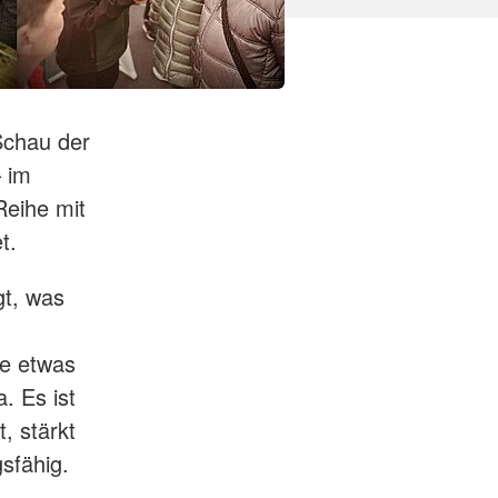
Schau der
– im
Reihe mit
t.
gt, was
ie etwas
. Es ist
, stärkt
sfähig.