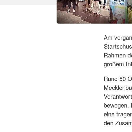
Am vergan
Startschus
Rahmen der
großem Int
Rund 50 Or
Mecklenbu
Verantwort
bewegen. D
eine tragen
den Zusam