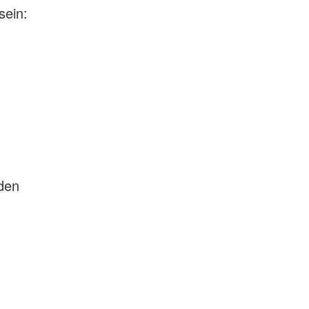
sein:
den