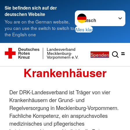
Sie befinden sich auf der
Sprache wechseln zu
deutschen Website
You are on the German website,
you can use the switch to switch to
Alles klar
the English one
Landesverband
Mecklenburg-
Spenden
Vorpommern e.V.
Krankenhäuser
Der DRK-Landesverband ist Träger von vier
Krankenhäusern der Grund- und
Regelversorgung in Mecklenburg-Vorpommern.
Fachliche Kompetenz, ein anspruchsvolles
medizinisches und pflegerisches